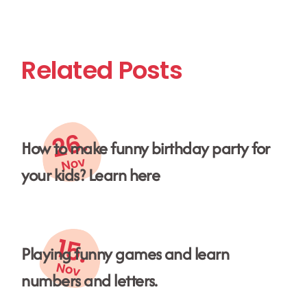
Related Posts
26.
How to make funny birthday party for
Nov
your kids? Learn here
15.
Playing funny games and learn
Nov
numbers and letters.