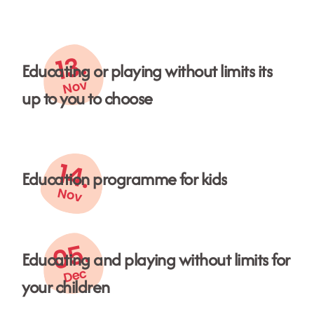
13.
Educating or playing without limits its
Nov
up to you to choose
14.
Education programme for kids
Nov
05.
Educating and playing without limits for
Dec
your children