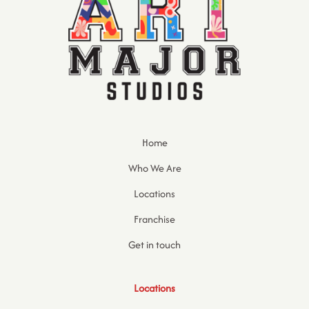
Home
Who We Are
Locations
Franchise
Get in touch
Locations